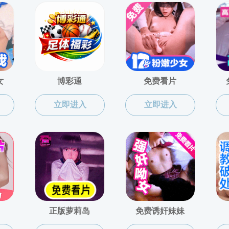
MORE
校友风采 AL
，芳华正茂” ----成人在线 ...
6月8日，成人在线 2009届校友返回阔别已久的母
毕业10周年，共忆往昔时光，共话母校情深，展
来。抵达校园后，校友们先后参观了校史馆和院...
东、党委书记周春国参加201...
8月18日，由合弘威宇律师事务所主办的2018中国
学派论坛暨北京合弘威宇律师事务所揭牌仪式在北